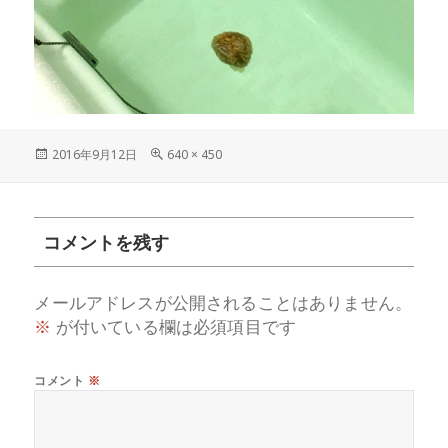
投
フ
2016年9月12日
640 × 450
稿
ル
日:
サ
イ
ズ
コメントを残す
メールアドレスが公開されることはありません。
※
が付いている欄は必須項目です
コメント
※