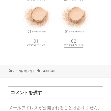
投
フ
2017年9月22日
640 × 640
稿
ル
日:
サ
イ
ズ
コメントを残す
メールアドレスが公開されることはありません。