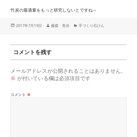
竹炭の最適量をもっと研究しないとですね～
投
作
カ
2017年7月19日
藤森 美佳
手づくり石けん
稿
成
テ
日:
者
ゴ
リ
ー
コメントを残す
メールアドレスが公開されることはありません。
※
が付いている欄は必須項目です
コメント
※