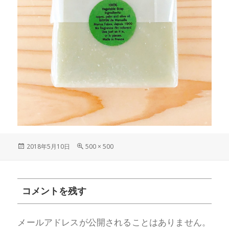
投
フ
2018年5月10日
500 × 500
稿
ル
日:
サ
イ
ズ
コメントを残す
メールアドレスが公開されることはありません。