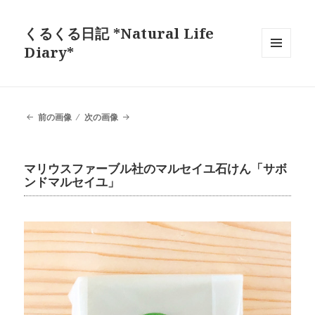
くるくる日記 *Natural Life
Diary*
メニュ
ーとウ
ィジェ
ット
前の画像
次の画像
マリウスファーブル社のマルセイユ石けん「サボ
ンドマルセイユ」