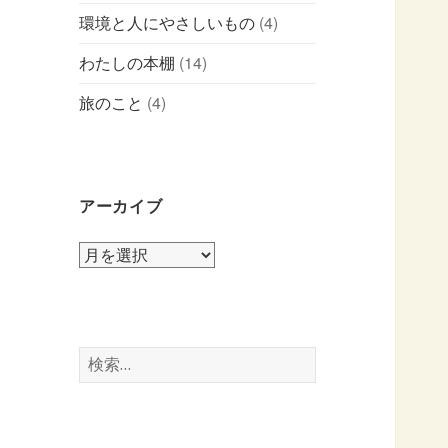
環境と人にやさしいもの
(4)
わたしの本棚
(14)
旅のこと
(4)
アーカイブ
ア
ー
カ
イ
ブ
検
索: