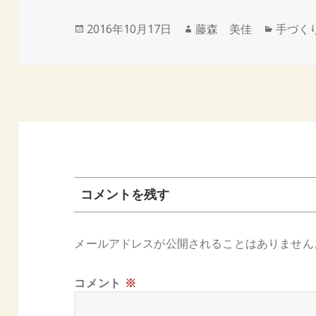
投
作
カ
2016年10月17日
藤森 美佳
手づく
稿
成
テ
日:
者
ゴ
リ
ー
コメントを残す
メールアドレスが公開されることはありません
コメント
※