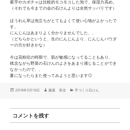
紫芋やカボチャは比較的モコモコした泡で、保湿力高め。
（それでも今までの会の石けんよりは全然サッパリです）
ほうれん草は泡立ちがとてもよくて使い心地がよかったで
す。
にんじんはあまりよく分かりませんでした、、
（どちらかというと、生のにんじんより、にんじんパウダ
ーの方が好きかな）
今は花粉症の時期で、肌が敏感になってることもあり、
残念ながら野菜の石けんのよさをあまり感じることができ
なかったので、、
夏になったらまた使ってみようと思います◎
投
作
カ
2018年3月18日
藤森 美佳
手づくり石けん
稿
成
テ
日:
者
ゴ
リ
ー
コメントを残す