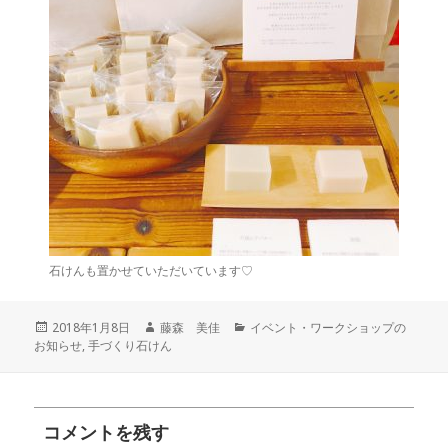
石けんも置かせていただいています♡
投
作
カ
2018年1月8日
藤森 美佳
イベント・ワークショップの
稿
成
テ
お知らせ
,
手づくり石けん
日:
者
ゴ
リ
ー
コメントを残す