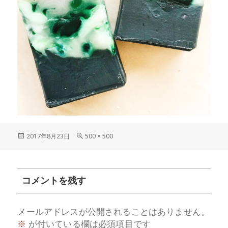
投
フ
2017年8月23日
500 × 500
稿
ル
日:
サ
イ
ズ
コメントを残す
メールアドレスが公開されることはありません。
※
が付いている欄は必須項目です