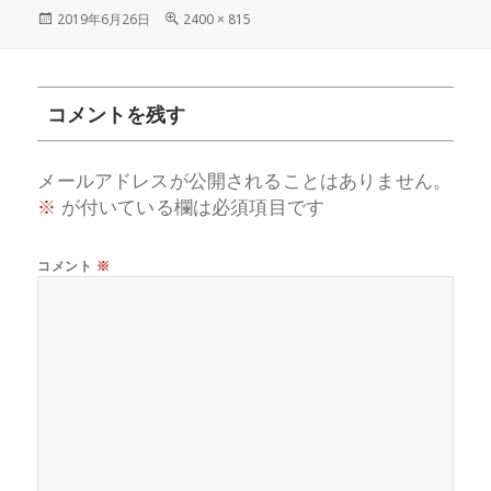
投
フ
2019年6月26日
2400 × 815
稿
ル
日:
サ
イ
ズ
コメントを残す
メールアドレスが公開されることはありません。
※
が付いている欄は必須項目です
コメント
※