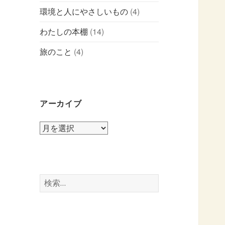
環境と人にやさしいもの
(4)
わたしの本棚
(14)
旅のこと
(4)
アーカイブ
ア
ー
カ
イ
ブ
検
索: