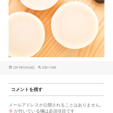
投
フ
2017年5月24日
500 × 500
稿
ル
日:
サ
イ
ズ
コメントを残す
メールアドレスが公開されることはありません。
※
が付いている欄は必須項目です